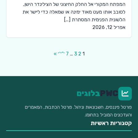
המפתח המקורי אל החלק החיצוני של הצילינדר הישן,
לסובב אותו מעט מאוד ימינה או שמאלה כדי ליישר את
הלשונית הפנימית המסתרת […]
אפריל 12, 2026
1
2
3
…
7
׳”׳‘׳ »
Posts
pagination
PWC
בלוגים
פורטל פיננסים, חשבונאות וניהול. פורטל הכתבות, המאמרים
והעדכונים המוביל בתחומו.
קטגוריות ראשיות