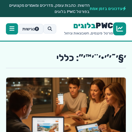
חדשות:
כתבות עומק, מדריכים ומאמרים מקצועיים
עדכונים בזמן אמת
בפורטל PWC בלוגים
PWC
בלוגים
נגישות
פורטל פיננסים, חשבונאות וניהול
׳§׳˜׳’׳•׳¨׳™׳”: כללי