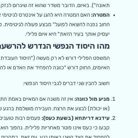
תאונה"). באיום, הדובר משדר שהוא זה שיגרום לנזק
המטרה:
האם המטרה היא להגן על אינטרס לגיטימי 
החוב נפנה להוצאה לפועל" מבצע פעולה לגיטימית. 
יעסיק אותך בעיר הזאת" היא איום פלילי.
מהו היסוד הנפשי הנדרש להרשעה
האיומים, החוק דורש "כוונה להפחיד את האדם או להק
חשוב להבין שני דברים לגבי היסוד הנפשי:
מניע מול כוונה:
אין זה משנה אם המאיים באמת התכוו
(או יכולת) לבצע את הרצח. העבירה מושלמת ברגע 
עידנא דריתחא (בשעת כעס):
פעמים רבות טוענים
קבעו כי כעס אינו פוטר מאחריות פלילית. נהפוך הוא
להפחיד את הצד השני באותו רגע. עם זאת, במקרים 