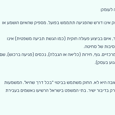
 לעומק:
וק אינו דורש שהפגיעה תתממש בפועל. מספיק שהאיום הושמע או
ר, איום בביצוע פעולה חוקית (כמו הגשת תביעה משפטית) אינו
סיבות של סחיטה.
זיים. גוף, חירות (כליאה או הגבלה), נכסים (פגיעה ברכוש), שם
גוע בעסק).
שובה היא לא. החוק משתמש בביטוי "בכל דרך שהיא". המשמעות
א רק בדיבור ישיר. בתי המשפט בישראל הרשיעו נאשמים בעבירת