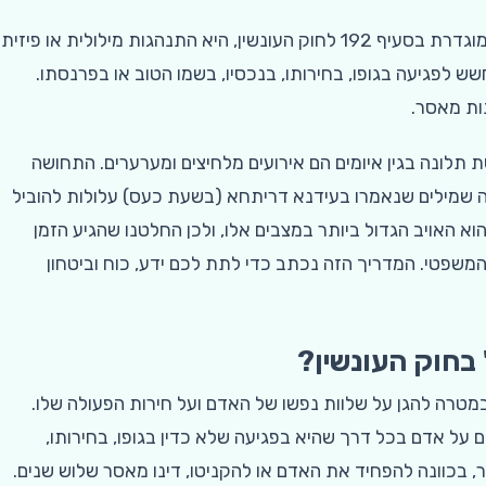
עבירת האיומים, המוגדרת בסעיף 192 לחוק העונשין, היא התנהגות מילולית או פיזית
 לפגיעה בגופו, בחירותו, בנכסיו, בשמו הטוב או בפרנסתו.
ות מאסר.
 תלונה בגין איומים הם אירועים מלחיצים ומערערים. התחושה
עה שמילים שנאמרו בעידנא דריתחא (בשעת כעס) עלולות להוביל
וא האויב הגדול ביותר במצבים אלו, ולכן החלטנו שהגיע הזמן
משפטי. המדריך הזה נכתב כדי לתת לכם ידע, כוח וביטחון
בחוק העונשין?
במטרה להגן על שלוות נפשו של האדם ועל חירות הפעולה שלו.
ן תשל"ז 1977 קובע כי המאיים על אדם בכל דרך שהיא בפגיעה שלא כדין בגופו, בחירותו,
, בכוונה להפחיד את האדם או להקניטו, דינו מאסר שלוש שנים.