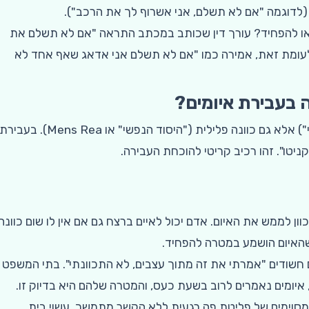
 (לדוגמה "אם לא תשלם, אני אשרוף לך את הרכב").
או להפחיד? עורך דין שכותב במכתב התראה "אם לא תשלם את
לעומת זאת, אמירה כמו "אם לא תשלם אני אדאג שאף אחד לא
 בעבירת איומים?
המשפט הפלילי דורש לא רק מעשה ("היסוד העובדתי") אלא גם כוונה פלילית ("היסוד הנפשי" או Mens Rea). בעביר
ניטו". זהו רכיב קריטי להוכחת העבירה.
ן לממש את האיום. אדם יכול לאיים ברצח גם אם אין לו שום כוונה
שהאיום הושמע במטרה להפחיד.
 חשודים "אמרתי את זה מתוך עצבים, לא התכוונתי". בתי המשפט
, איומים נאמרים לרוב בשעת כעס, והמטרה שלהם היא בדיוק זו.
מסוימים של פליטת פה רגעית ללא הקשר מתמשך, עשוי בית