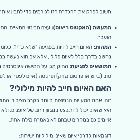
חשוב לפרק את ההגדרה הזו לגורמים כדי להבין אותה
המעשה (האקטוס ריאוס):
עצם הביטוי המאיים. הח
הועבר.
המהות:
האיום חייב להיות בפגיעה "שלא כדין". כלומ
נחשב בדרך כלל לאיום פלילי, אלא אם הוא נעשה בנ
המושאים לפגיעה:
החוק מגן על חמישה אינטרסים מרכ
טוב (ביוש או פרסום מזיק) ופרנסה (איום לפטר או לפ
האם האיום חייב להיות מילולי?
זוהי אחת הטעויות הנפוצות ביותר בקרב הציבור. הת
היא שאיום יכול להתבצע במגוון רחב של אופנים, ול
איומים גם במקרים שבהם לא נאמרה מילה אחת.
דוגמאות לדרכי איום שאינן מילוליות ישירות: