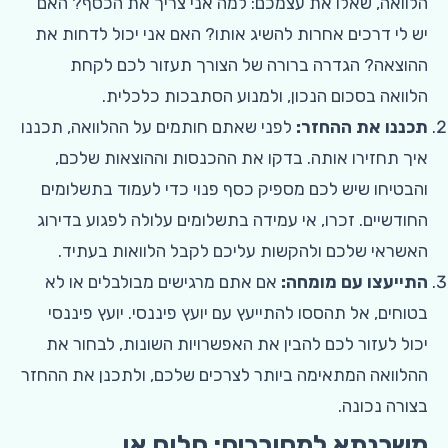
הלוואה, שאלו את עצמכם: למה אני צריך את הכסף? האם
יש לי דרכים אחרות להשיג אותו? האם אני יכול לדחות את
ההוצאה? הגדרה ברורה של הצורך תעזור לכם לקחת
הלוואה בסכום הנכון, ולמנוע הסתבכות כלכלית.
תכננו את ההחזר:
לפני שאתם חותמים על ההלוואה, תכננו
איך תחזירו אותה. בדקו את ההכנסות וההוצאות שלכם,
והבטיחו שיש לכם מספיק כסף פנוי כדי לעמוד בתשלומים
החודשיים. זכרו, אי עמידה בתשלומים עלולה לפגוע בדירוג
האשראי שלכם ולהקשות עליכם לקבל הלוואות בעתיד.
התייעצו עם מומחה:
אם אתם מרגישים מבולבלים או לא
בטוחים, אל תהססו להתייעץ עם יועץ פיננסי. יועץ פיננסי
יכול לעזור לכם להבין את האפשרויות השונות, לבחור את
ההלוואה המתאימה ביותר לצרכים שלכם, ולתכנן את ההחזר
בצורה נכונה.
משכנתא למסורבים: חלום או