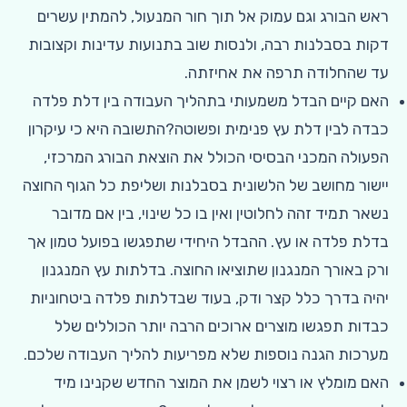
ראש הבורג וגם עמוק אל תוך חור המנעול, להמתין עשרים
דקות בסבלנות רבה, ולנסות שוב בתנועות עדינות וקצובות
עד שהחלודה תרפה את אחיזתה.
האם קיים הבדל משמעותי בתהליך העבודה בין דלת פלדה
כבדה לבין דלת עץ פנימית ופשוטה?התשובה היא כי עיקרון
הפעולה המכני הבסיסי הכולל את הוצאת הבורג המרכזי,
יישור מחושב של הלשונית בסבלנות ושליפת כל הגוף החוצה
נשאר תמיד זהה לחלוטין ואין בו כל שינוי, בין אם מדובר
בדלת פלדה או עץ. ההבדל היחידי שתפגשו בפועל טמון אך
ורק באורך המנגנון שתוציאו החוצה. בדלתות עץ המנגנון
יהיה בדרך כלל קצר ודק, בעוד שבדלתות פלדה ביטחוניות
כבדות תפגשו מוצרים ארוכים הרבה יותר הכוללים שלל
מערכות הגנה נוספות שלא מפריעות להליך העבודה שלכם.
האם מומלץ או רצוי לשמן את המוצר החדש שקנינו מיד