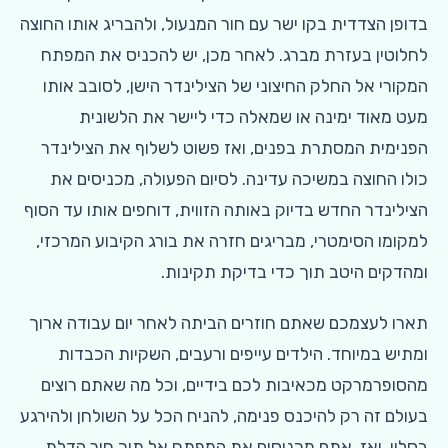
בדופן הצדדית בקו ישר עם חור המנעול, ולהבריג אותו החוצה
לחלוטין בעזרת מברג. לאחר מכן, יש להכניס את המפתח
המקורי אל החלק החיצוני של הצילינדר הישן, לסובב אותו
מעט מאוד ימינה או שמאלה כדי ליישר את הלשונית
הפנימית המסתרת בפנים, ואז פשוט לשלוף את הצילינדר
כולו החוצה במשיכה עדינה. לסיום הפעולה, מכניסים את
הצילינדר החדש בדיוק באותה הזווית, דוחפים אותו עד הסוף
למקומו הסימטרי, מבריגים חזרה את בורג הקיבוע המרכזי,
ומהדקים היטב תוך כדי בדיקת תקינות.
תארו לעצמכם שאתם חוזרים הביתה לאחר יום עבודה ארוך
ומתיש במיוחד. הילדים עייפים ורעבים, השקיות הכבדות
מהסופרמרקט מכאיבות לכם בידיים, וכל מה שאתם רוצים
בעולם זה רק להיכנס פנימה, להניח הכל על השולחן ולהירגע
בסלון. ואז, אתם מכניסים את המפתח אל תוך חור הדלת,