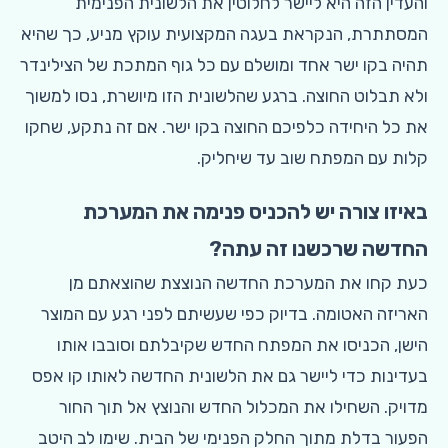
והעדין הזה היא ליישר לחלוטין את הלשונית הפנימית
המסתתרת, הנקראת בעגה המקצועית עוקץ מניע, כך שהיא
תהיה בקו ישר אחד ומושלם עם כל גוף המתכת של הצילינדר
ולא תבלוט החוצה. ברגע שהלשונית הזו מיושרת, נסו למשוך
את כל היחידה כלפיכם החוצה בקו ישר. אם זה נתקע, שחקו
קלות עם המפתח שוב עד שיחליק.
באיזו צורה יש להכניס פנימה את המערכת
החדשה שרכשנו זה עתה?
כעת קחו את המערכת החדשה הנוצצת שהוצאתם מן
האריזה האטומה. בדיוק כפי שעשיתם לפני רגע עם המוצר
הישן, הכניסו את המפתח החדש שקיבלתם וסובבו אותו
בעדינות כדי ליישר גם את הלשונית החדשה לאותו קו אפס
מדויק. השחילו את המכלול החדש והנוצץ אל תוך החור
הפעור בדלת מתוך החלק הפנימי של הבית. שימו לב היטב